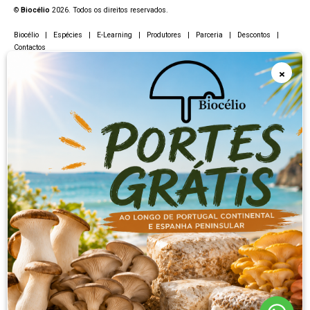
©
Biocélio
2026. Todos os direitos reservados.
Biocélio
|
Espécies
|
E-Learning
|
Produtores
|
Parceria
|
Descontos
|
Contactos
CEO Rodolfo Delgado
×