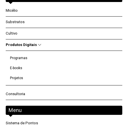
E-Learning
Micélio
Produtores
Substratos
Cultivo
Parceria
Produtos Digitais
Descontos
Contactos
Programas
E-books
Projetos
Consultoria
Menu
Sistema de Pontos