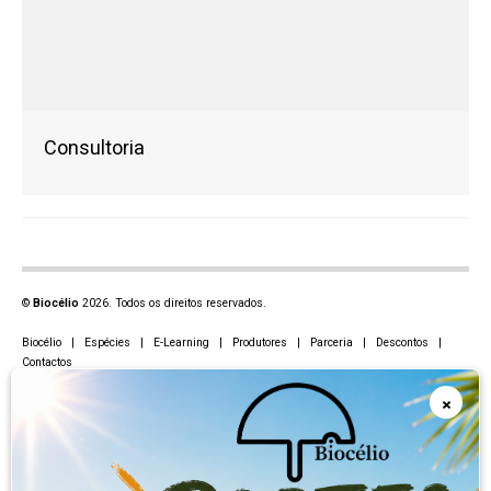
Consultoria
©
Biocélio
2026. Todos os direitos reservados.
Biocélio
|
Espécies
|
E-Learning
|
Produtores
|
Parceria
|
Descontos
|
Contactos
CEO Rodolfo Delgado
×