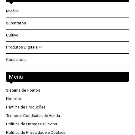
E-Learning
Micélio
Produtores
Substratos
Cultivo
Parceria
Produtos Digitais
Descontos
Consultoria
Contactos
Programas
E-books
Menu
Projetos
Sistema de Pontos
Notícias
Partilha de Produções
Termos e Condições de Venda
Política de Entregas e Envios
Política de Privacidade e Cookies